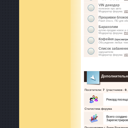
VIN декодер
полезное про авто
Модератор форума:
VE
Прошивки блоко
Flash Discs, ПО для об
Барахолим
куплю-продам новое и с
Модератор форума:
PH
Кофейня
(просматри
Обсуждение любых тем.
Список забаненн
нарушители
Модератор форума:
VE
Дополнитель
Посетители:
7
(участников -
0
,
Рекорд посещ
Статистика форума
Всего создан
Зарегистриро
Поздравляем с Днем Рождения