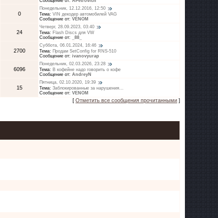
Сообщение от:
APetrovich
Понедельник, 12.12.2016, 12:50
0
Тема:
VIN декодер автомобилей VAG
Сообщение от:
VENOM
Четверг, 28.09.2023, 03:40
24
Тема:
Flash Discs для VW
Сообщение от:
_88_
Суббота, 06.01.2024, 16:46
2700
Тема:
Продам SetConfig for RNS-510
Сообщение от:
ivanovyurap
Понедельник, 02.03.2026, 23:28
6096
Тема:
В кофейне надо говорить о кофе
Сообщение от:
AndreyN
Пятница, 02.10.2020, 19:39
15
Тема:
Заблокированные за нарушения...
Сообщение от:
VENOM
[
Отметить все сообщения прочитанными
]