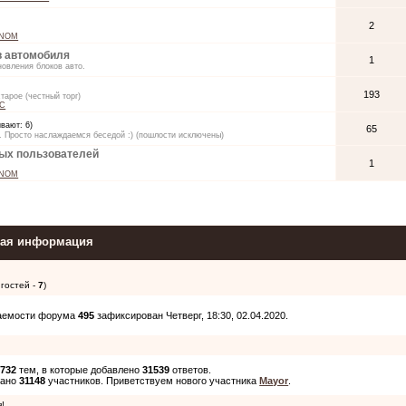
2
NOM
в автомобиля
1
новления блоков авто.
193
тарое (честный торг)
C
вают: 6)
65
 Просто наслаждаемся беседой :) (пошлости исключены)
ых пользователей
1
NOM
ная информация
 гостей -
7
)
аемости форума
495
зафиксирован Четверг, 18:30, 02.04.2020.
о
732
тем, в которые добавлено
31539
ответов.
вано
31148
участников. Приветствуем нового участника
Mayor
.
!