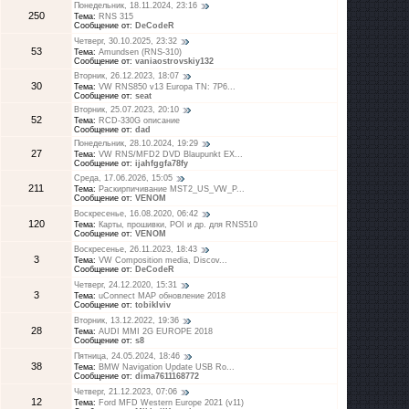
Понедельник, 18.11.2024, 23:16
250
Тема:
RNS 315
Сообщение от:
DeCodeR
Четверг, 30.10.2025, 23:32
53
Тема:
Amundsen (RNS-310)
Сообщение от:
vaniaostrovskiy132
Вторник, 26.12.2023, 18:07
30
Тема:
VW RNS850 v13 Europa TN: 7P6...
Сообщение от:
seat
Вторник, 25.07.2023, 20:10
52
Тема:
RCD-330G описание
Сообщение от:
dad
Понедельник, 28.10.2024, 19:29
27
Тема:
VW RNS/MFD2 DVD Blaupunkt EX...
Сообщение от:
ijahfggfa78fy
Среда, 17.06.2026, 15:05
211
Тема:
Раскирпичивание MST2_US_VW_P...
Сообщение от:
VENOM
Воскресенье, 16.08.2020, 06:42
120
Тема:
Карты, прошивки, POI и др. для RNS510
Сообщение от:
VENOM
Воскресенье, 26.11.2023, 18:43
3
Тема:
VW Composition media, Discov...
Сообщение от:
DeCodeR
Четверг, 24.12.2020, 15:31
3
Тема:
uConnect MAP обновление 2018
Сообщение от:
tobiklviv
Вторник, 13.12.2022, 19:36
28
Тема:
AUDI MMI 2G EUROPE 2018
Сообщение от:
s8
Пятница, 24.05.2024, 18:46
38
Тема:
BMW Navigation Update USB Ro...
Сообщение от:
dima7611168772
Четверг, 21.12.2023, 07:06
12
Тема:
Ford MFD Western Europe 2021 (v11)