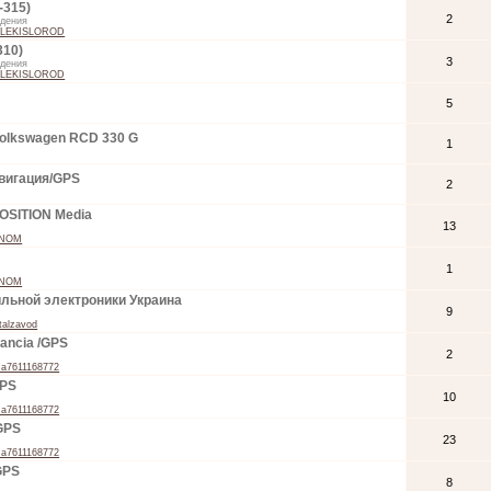
-315)
2
ждения
LEKISLOROD
310)
3
ждения
LEKISLOROD
5
olkswagen RCD 330 G
1
вигация/GPS
2
SITION Media
13
NOM
1
NOM
льной электроники Украина
9
talzavod
Lancia /GPS
2
ma7611168772
GPS
10
ma7611168772
GPS
23
ma7611168772
GPS
8