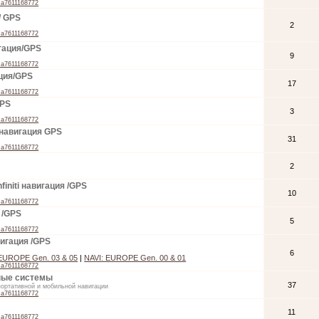
ma7611168772
/ GPS
2
ma7611168772
игация/GPS
9
ma7611168772
ция/GPS
17
ma7611168772
GPS
3
ma7611168772
n навигация GPS
31
ma7611168772
2
nfiniti навигация /GPS
10
ma7611168772
 /GPS
5
ma7611168772
вигация /GPS
6
 EUROPE Gen. 03 & 05
|
NAVI: EUROPE Gen. 00 & 01
ma7611168772
ные системы
37
портативной и мобильной навигации
ma7611168772
11
ma7611168772