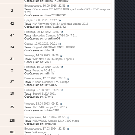
Сообщение от:
MikhailKuzminov
Воскресенье, 30.09.2018, 22:51
Тема:
Обновление 2017-2018 DVD для Honda GPS с DVD (версия
2
3.C0)
Сообщение от:
dima7611168772
Среда, 19.08.2020, 12:12
42
Тема:
KIA Firmware Gen 4.x and map update 2018
Сообщение от:
dima7611168772
Пятница, 30.12.2022, 10:50
47
Тема:
Mercedes Comand NTG4.5/4.7 2...
Сообщение от:
orenkino56
Среда, 15.06.2022, 00:21
34
Тема:
Original VAUXHALL/OPEL DVD80...
Сообщение от:
dilan11
Четверг, 14.09.2023, 19:28
31
Тема:
WIP Nav + (RT6) Карты Европы...
Сообщение от:
VINT
Пятница, 15.02.2019, 13:20
2
Тема:
Porsche PCM 2.1
Сообщение от:
mihnik
Понедельник, 12.07.2021, 20:18
27
Тема:
Nissan Connect 2 V3 Europe
Сообщение от:
MYKOLA
Пятница, 27.08.2021, 16:20
10
Тема:
Suzuki SLDA 2021
Сообщение от:
07wnb
Четверг, 13.04.2023, 09:32
35
Тема:
TNS 510 Europe 2016/2017
Сообщение от:
lokker1982
Воскресенье, 14.07.2024, 01:55
128
Тема:
KENWOOD Update DNX 7200 maps
Сообщение от:
evakutke
Воскресенье, 17.03.2024, 22:46
101
Тема:
Volkswagen