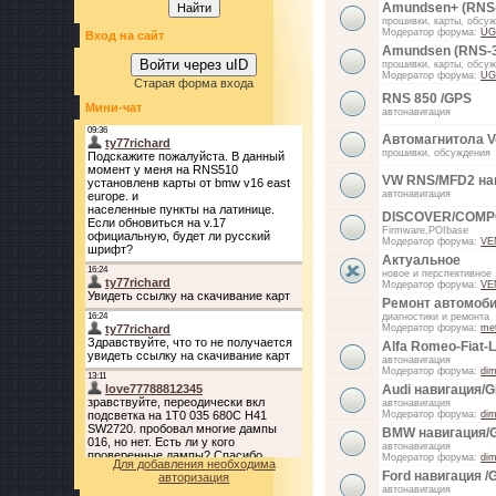
Amundsen+ (RNS
прошивки, карты, обсу
Модератор форума:
UG
Вход на сайт
Amundsen (RNS-
Войти через uID
прошивки, карты, обсу
Модератор форума:
UG
Старая форма входа
RNS 850 /GPS
Мини-чат
автонавигация
Автомагнитола V
прошивки, обсуждения
VW RNS/MFD2 на
автонавигация
DISCOVER/COMPO
Firmware,POIbase
Модератор форума:
VE
Актуальное
новое и перспективное
Модератор форума:
VE
Ремонт автомоби
диагностики и ремонта
Модератор форума:
me
Alfa Romeo-Fiat-
автонавигация
Модератор форума:
di
Audi навигация/
автонавигация
Модератор форума:
di
BMW навигация/
автонавигация
Модератор форума:
di
Для добавления необходима
Ford навигация /
авторизация
автонавигация