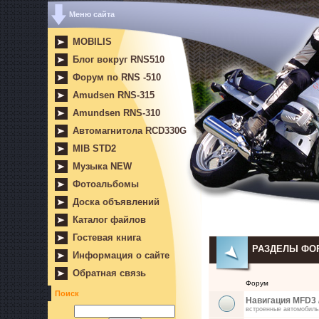
Меню сайта
MOBILIS
Блог вокруг RNS510
Форум по RNS -510
Amudsen RNS-315
Amundsen RNS-310
Автомагнитола RCD330G
MIB STD2
Музыка NEW
Фотоальбомы
Доска объявлений
Каталог файлов
Гостевая книга
РАЗДЕЛЫ ФО
Информация о сайте
Обратная связь
Форум
Поиск
Навигация MFD3 
встроенные автомобиль