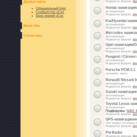
Друзья сайта
Модератор форума:
di
Honda навигация
Официальный блог
автонавигация
Сообщество uCoz
Модератор форума:
di
База знаний uCoz
Kia/Hyundai нав
автонавигация
Block title
Модератор форума:
di
Mercedes навига
Статистика
автонавигация
Модератор форума:
di
Opel навигация/
автонавигация
Модератор форума:
di
Peugeot / Citroe
автонавигация
Модератор форума:
di
Porsche PCM 2.1
прошивки, карты
Renault/ Nissan/ I
автонавигация
Модератор форума:
di
Suzuki навигация
автонавигация
Модератор форума:
di
Toyota/ Lexus на
автонавигация
Подфорумы:
NAVI:
Модератор форума:
di
GPS-навигацион
Этот раздел посвящен 
Модератор форума:
di
Poi Radar
Модератор форума:
di