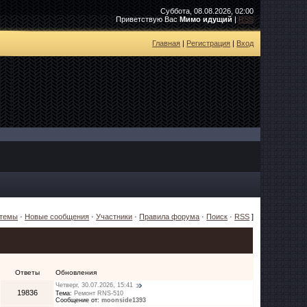
Суббота, 08.08.2026, 02:00
Приветствую Вас
Мимо идущий
|
RSS
Главная
|
Регистрация
|
Вход
 темы
·
Новые сообщения
·
Участники
·
Правила форума
·
Поиск
·
RSS
]
Ответы
Обновления
Четверг, 30.07.2026, 15:41
19836
Тема:
Ремонт RNS-510
Сообщение от:
moonside1393