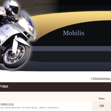
Mobilis
[
Обновленные
РУМА
Темы
/ RNS-510
238
ные навигационные системы (флуд, оффтоп запрещен)