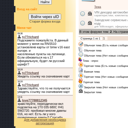
Тема
Вход на сайт
VIN декодер автомоби
характеристики, комплекта
Войти через uID
Заводские сервисные а
Старая форма входа
коду
для Volkswagen, официаль
Мини-чат
В этом форуме тем:
2
. На стран
1
Страница
1
из
1
Обычная тема (Есть новые сообще
Обычная тема
Обычная тема (Нет новых сообщен
Тема - опрос
Горячая тема (Есть новые сообщен
Важная тема
Горячая тема (Нет новых сообщени
Горячая тема
Закрытая тема (Нет новых сообщен
Закрытая тема
Для добавления необходима
авторизация