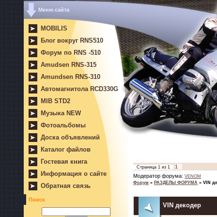
Меню сайта
MOBILIS
Блог вокруг RNS510
Форум по RNS -510
Amudsen RNS-315
Amundsen RNS-310
Автомагнитола RCD330G
MIB STD2
Музыка NEW
Фотоальбомы
Доска объявлений
Каталог файлов
Гостевая книга
1
Страница
1
из
1
Информация о сайте
Модератор форума:
VENOM
Форум
»
РАЗДЕЛЫ ФОРУМА
»
VIN д
Обратная связь
Поиск
VIN декодер