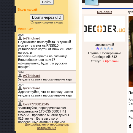
Вход на сайт
DeCodeR
Дат
Войти через uID
Старая форма входа
Мини-чат
Знаменитый
Группа: Проверенные
Сообщений:
812
Статус:
Оффлайн
По
Во
За
пи
Ра
Для добавления необходима
авторизация