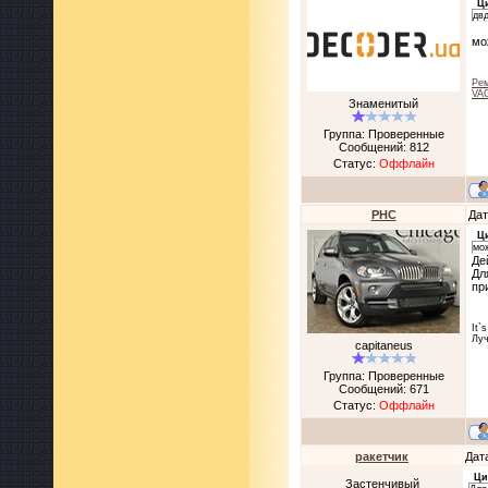
Ц
двд
мо
Рем
VAG
Знаменитый
Группа: Проверенные
Сообщений:
812
Статус:
Оффлайн
PHC
Дат
Ц
мож
Де
Дл
пр
It`
Луч
capitaneus
Группа: Проверенные
Сообщений:
671
Статус:
Оффлайн
ракетчик
Дат
Ци
Застенчивый