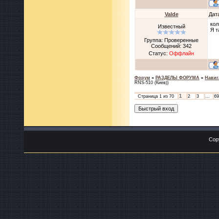
Valde
Дат
кол
Известный
Я т
Группа: Проверенные
Сообщений:
342
Статус:
Оффлайн
Форум
»
РАЗДЕЛЫ ФОРУМА
»
Навиг
RNS-510 (Киев))
1
Страница
1
из
70
2
3
…
69
Cop