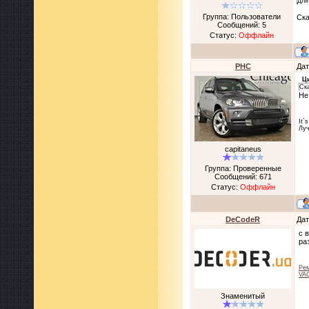
Для
Группа: Пользователи
Ска
Сообщений:
5
Статус:
Оффлайн
PHC
Дат
Ц
Ска
Не
It`
Луч
capitaneus
Группа: Проверенные
Сообщений:
671
Статус:
Оффлайн
DeCodeR
Дат
с 
ра
Рем
VAG
Знаменитый