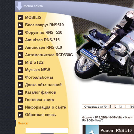
Меню сайта
MOBILIS
Блог вокруг RNS510
Форум по RNS -510
Amudsen RNS-315
Amundsen RNS-310
Автомагнитола RCD330G
MIB STD2
Музыка NEW
Фотоальбомы
Доска объявлений
Каталог файлов
Гостевая книга
1
Информация о сайте
Страница
1
из
70
2
3
…
69
Обратная связь
Форум
»
РАЗДЕЛЫ ФОРУМА
»
Навиг
RNS-510 (Киев))
Поиск
Ремонт RNS-510