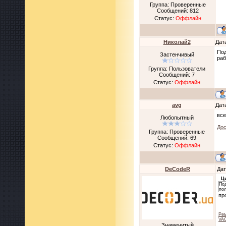
Группа: Проверенные
Сообщений:
812
Статус:
Оффлайн
Николай2
Дат
Под
Застенчивый
раб
Группа: Пользователи
Сообщений:
7
Статус:
Оффлайн
avg
Дат
все
Любопытный
Дос
Группа: Проверенные
Сообщений:
69
Статус:
Оффлайн
DeCodeR
Дат
Ц
Под
по
пр
Рем
VAG
Знаменитый