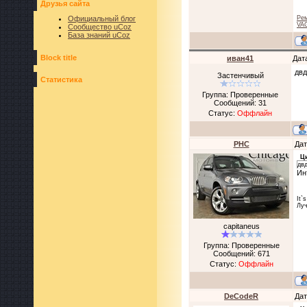
Друзья сайта
Официальный блог
Рем
VAG
Сообщество uCoz
База знаний uCoz
Block title
иван41
Дат
двд
Застенчивый
Статистика
Группа: Проверенные
Сообщений:
31
Статус:
Оффлайн
PHC
Дат
Ц
двд
Ин
It`
Луч
capitaneus
Группа: Проверенные
Сообщений:
671
Статус:
Оффлайн
DeCodeR
Дат