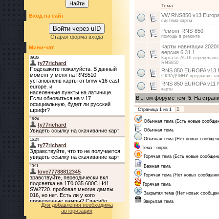
Тема
VW RNS850 v13 Europa
Вход на сайт
система карты
Войти через uID
Ремонт RNS-850
Старая форма входа
помощь в ремонте
Карты навигации 2020
Мини-чат
версия 6.31.1
Карта от AUDI переделанн
RNS850
RNS 850 EUROPA v13 N
СКЛАДЧИНУ предлагаю за
RNS 850 EUROPA v11 Na
карты
В этом форуме тем:
5
. На стран
1
Страница
1
из
1
Обычная тема (Есть новые сообще
Обычная тема
Обычная тема (Нет новых сообщен
Тема - опрос
Горячая тема (Есть новые сообщен
Важная тема
Горячая тема (Нет новых сообщени
Горячая тема
Закрытая тема (Нет новых сообщен
Закрытая тема
Для добавления необходима
авторизация