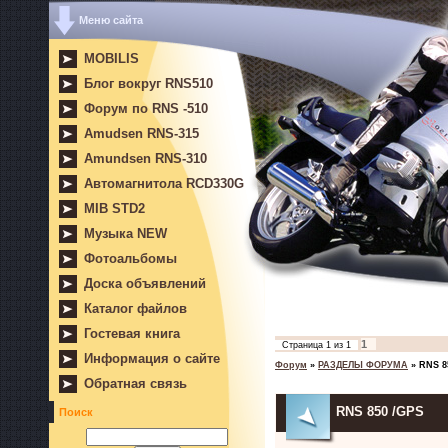
Меню сайта
MOBILIS
Блог вокруг RNS510
Форум по RNS -510
Amudsen RNS-315
Amundsen RNS-310
Автомагнитола RCD330G
MIB STD2
Музыка NEW
Фотоальбомы
Доска объявлений
Каталог файлов
Гостевая книга
1
Страница
1
из
1
Информация о сайте
Форум
»
РАЗДЕЛЫ ФОРУМА
»
RNS 8
Обратная связь
RNS 850 /GPS
Поиск