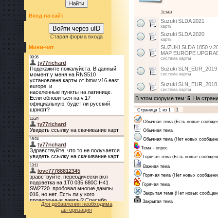
Тема
Вход на сайт
Suzuki SLDA 2021
карты
Войти через uID
Suzuki SLDA 2020
Старая форма входа
карты
Мини-чат
SUZUKI SLDA 1850 v.
MAP EUROPE UPGRA
система карты
Suzuki SLN_EUR_2019
система карты
Suzuki SLN_EUR_2018
система карты
В этом форуме тем:
5
. На стран
1
Страница
1
из
1
Обычная тема (Есть новые сообще
Обычная тема
Обычная тема (Нет новых сообщен
Тема - опрос
Горячая тема (Есть новые сообщен
Важная тема
Горячая тема (Нет новых сообщени
Горячая тема
Закрытая тема (Нет новых сообщен
Закрытая тема
Для добавления необходима
авторизация