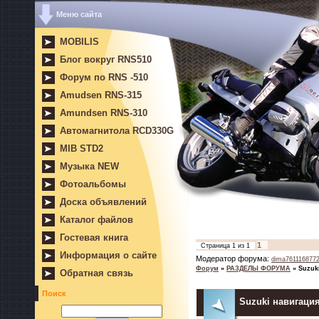
Меню сайта
MOBILIS
Блог вокруг RNS510
Форум по RNS -510
Amudsen RNS-315
Amundsen RNS-310
Автомагнитола RCD330G
MIB STD2
Музыка NEW
Фотоальбомы
Доска объявлений
Каталог файлов
Гостевая книга
1
Страница
1
из
1
Информация о сайте
Модератор форума:
dima761116877
Форум
»
РАЗДЕЛЫ ФОРУМА
»
Suzuk
Обратная связь
Поиск
Suzuki навигаци