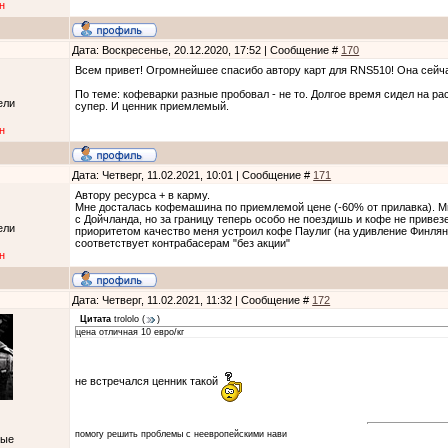
н
Дата: Воскресенье, 20.12.2020, 17:52 | Сообщение #
170
Всем привет! Огромнейшее спасибо автору карт для RNS510! Она сейчас
По теме: кофеварки разные пробовал - не то. Долгое время сидел на ра
ели
супер. И ценник приемлемый.
н
Дата: Четверг, 11.02.2021, 10:01 | Сообщение #
171
Автору ресурса + в карму.
Мне досталась кофемашина по приемлемой цене (-60% от прилавка). Мно
с Дойчланда, но за границу теперь особо не поездишь и кофе не приве
ели
приоритетом качество меня устроил кофе Паулиг (на удивление Финлянди
соответствует контрабасерам "без акции"
н
Дата: Четверг, 11.02.2021, 11:32 | Сообщение #
172
Цитата
trololo
(
)
цена отличная 10 евро/кг
не встречался ценник такой
помогу решить проблемы с неевропейскими нави
ные