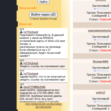
Застенчивый
Вход на сайт
Группа: Пользоват
Войти через uID
Сообщений:
1
Старая форма входа
Статус:
Оффлай
Мини-чат
stanislavmelnich
Застенчивый
Группа: Пользоват
Сообщений:
2
Статус:
Оффлай
Roman4464
Застенчивый
Группа: Пользоват
Сообщений:
3
Статус:
Оффлай
volin17
Застенчивый
Для добавления необходима
Группа: Пользоват
авторизация
Сообщений:
1