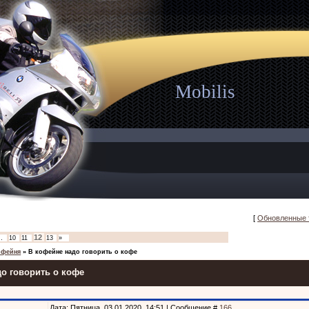
Mobilis
[
Обновленные
12
…
10
11
13
»
офейня
»
В кофейне надо говорить о кофе
о говорить о кофе
Дата: Пятница, 03.01.2020, 14:51 | Сообщение #
166