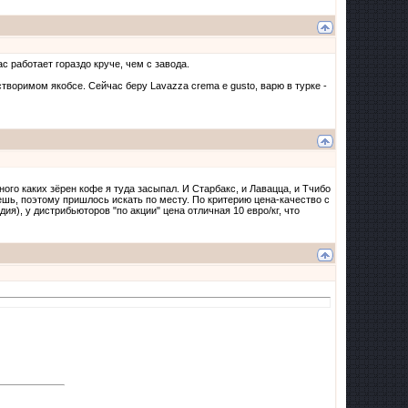
 работает гораздо круче, чем с завода.
створимом якобсе. Сейчас беру Lavazza crema e gusto, варю в турке -
го каких зёрен кофе я туда засыпал. И Старбакс, и Лавацца, и Тчибо
зешь, поэтому пришлось искать по месту. По критерию цена-качество с
я), у дистрибьюторов "по акции" цена отличная 10 евро/кг, что