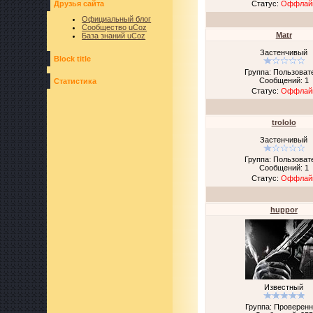
Друзья сайта
Статус:
Оффлай
Официальный блог
Сообщество uCoz
Matr
База знаний uCoz
Застенчивый
Block title
Группа: Пользоват
Сообщений:
1
Статистика
Статус:
Оффлай
trololo
Застенчивый
Группа: Пользоват
Сообщений:
1
Статус:
Оффлай
huppor
Известный
Группа: Проверен