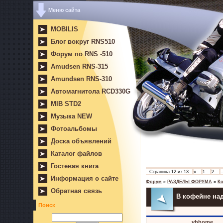
Меню сайта
MOBILIS
Блог вокруг RNS510
Форум по RNS -510
Amudsen RNS-315
Amundsen RNS-310
Автомагнитола RCD330G
MIB STD2
Музыка NEW
Фотоальбомы
Доска объявлений
Каталог файлов
Гостевая книга
Страница
12
из
13
«
1
2
Информация о сайте
Форум
»
РАЗДЕЛЫ ФОРУМА
»
К
Обратная связь
В кофейне над
Поиск
vbhome