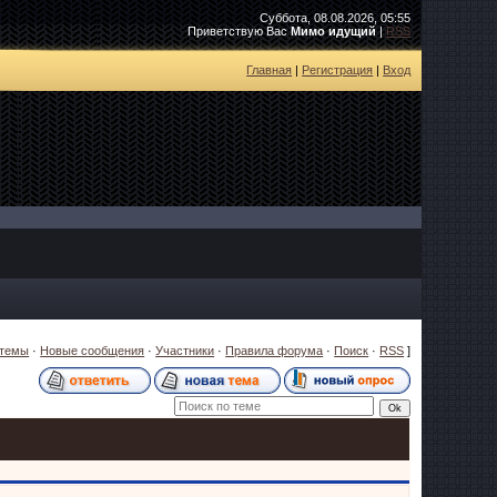
Суббота, 08.08.2026, 05:55
Приветствую Вас
Мимо идущий
|
RSS
Главная
|
Регистрация
|
Вход
 темы
·
Новые сообщения
·
Участники
·
Правила форума
·
Поиск
·
RSS
]