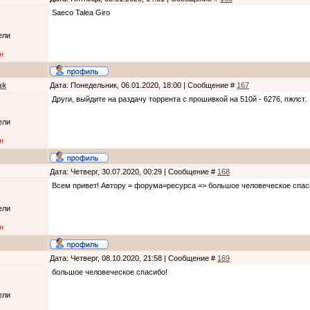
Saeco Talea Giro
ели
н
uk
Дата: Понедельник, 06.01.2020, 18:00 | Сообщение #
167
Други, выйдите на раздачу торрента с прошивкой на 510й - 6276, пжлст.
ели
н
Дата: Четверг, 30.07.2020, 00:29 | Сообщение #
168
Всем привет! Автору = форума=ресурса => большое человеческое спас
ели
н
Дата: Четверг, 08.10.2020, 21:58 | Сообщение #
169
большое человеческое спасибо!
ели