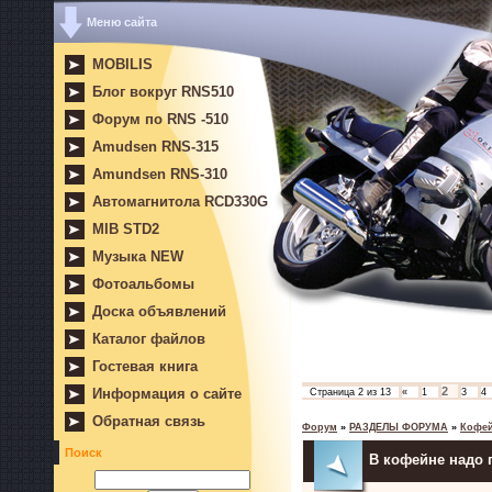
Меню сайта
MOBILIS
Блог вокруг RNS510
Форум по RNS -510
Amudsen RNS-315
Amundsen RNS-310
Автомагнитола RCD330G
MIB STD2
Музыка NEW
Фотоальбомы
Доска объявлений
Каталог файлов
Гостевая книга
2
Информация о сайте
Страница
2
из
13
«
1
3
4
Обратная связь
Форум
»
РАЗДЕЛЫ ФОРУМА
»
Кофе
Поиск
В кофейне надо 