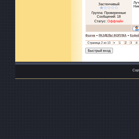
Луч
Застенчивый
Ник
Группа: Проверенные
Сообщений:
18
Статус:
Оффлайн
Форум
»
РАЗДЕЛЫ ФОРУМА
»
Кофе
2
Страница
2
из
13
«
1
3
4
Cop