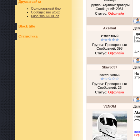
Друзья сайта
Группа: Администраторы
Официальный блог
Сообщений:
2061
Сообщество uCoz
Статус:
Оффлайн
База знаний uCoz
Block title
Aksakal
Дат
Ци
Известный
Статистика
пре
чаш
Группа: Проверенные
Сообщений:
398
А в
Статус:
Оффлайн
Skiw5037
Дат
На 
Застенчивый
это
Группа: Проверенные
Сообщений:
23
Статус:
Оффлайн
VENOM
Дат
Aks
пен
сто
mob
Пер