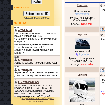
Евгений
Дат
Вход на сайт
Нес
Застенчивый
Войти через uID
Старая форма входа
Группа: Пользователи
Сообщений:
14
Мини-чат
Статус:
Оффлайн
S@chok
Дат
А п
Знаменитый
Группа: Проверенные
Сообщений:
515
Статус:
Оффлайн
VENOM
Дат
пре
по
mob
Пер
Для добавления необходима
авторизация
Солнце