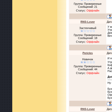
Группа: Проверенные
Сообщений:
21
Статус:
Оффлайн
RNS-Lover
Дат
У м
Застенчивый
Утр
Дне
Группа: Проверенные
Веч
Сообщений:
18
Статус:
Оффлайн
Pericles
Дат
И 
Новичок
Утр
Коф
Группа: Проверенные
А д
Сообщений:
44
Рас
Статус:
Оффлайн
До
----
Ну 
Бух
Бух
Офи
Бух
RNS-Lover
Дат