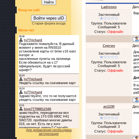
Ladrones
Дат
Вход на сайт
Вар
Застенчивый
Войти через uID
Старая форма входа
Группа: Пользователи
Сообщений:
5
Мини-чат
Статус:
Оффлайн
Сергио
Дат
Дом
Застенчивый
кач
дня
Группа: Пользователи
ест
Сообщений:
5
ден
Статус:
Оффлайн
опя
До
----
В к
пон
раб
av1230
Дат
оче
Застенчивый
Группа: Пользователи
Сообщений:
3
Для добавления необходима
Статус:
Оффлайн
авторизация