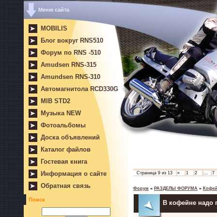
Меню сайта
MOBILIS
Блог вокруг RNS510
Форум по RNS -510
Amudsen RNS-315
Amundsen RNS-310
Автомагнитола RCD330G
MIB STD2
Музыка NEW
Фотоальбомы
Доска объявлений
Каталог файлов
Гостевая книга
Информация о сайте
Страница
9
из
13
«
1
2
…
7
Обратная связь
Форум
»
РАЗДЕЛЫ ФОРУМА
»
Кофе
Поиск
В кофейне надо 