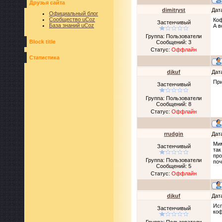
Друзья сайта
dimitryst
Дат
Официальный блог
Сообщество uCoz
Коф
Застенчивый
База знаний uCoz
А в
Группа: Пользователи
Block title
Сообщений:
3
Статус:
Оффлайн
Статистика
djkuf
Дат
При
Застенчивый
Группа: Пользователи
Сообщений:
8
Статус:
Оффлайн
rrudgin
Дат
Мим
Застенчивый
так
про
Группа: Пользователи
поч
Сообщений:
5
Статус:
Оффлайн
djkuf
Дат
Исп
Застенчивый
коф